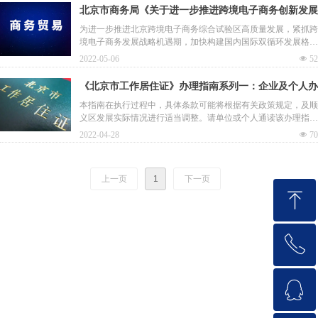
外贸的意见》（国办发〔2021〕57号）要求，释放新型贸易方式
北京市商务局《关于进一步推进跨境电子商务创新发展
潜力，提升贸易自由化便利化水平，稳步推进本市离岸贸易发
的若干措施（京商函字〔2022〕82号）》
为进一步推进北京跨境电子商务综合试验区高质量发展，紧抓跨
展，市商务局、人民银行营业管理部、北京外汇管理部、市金融
境电子商务发展战略机遇期，加快构建国内国际双循环发展格
监管局、市人才局、市财政局与市科委、中关村管委会联合制定
局，促进本市外贸新业态新模式持续健康发展，制定如下措施。
了《北京市促进离岸贸易创新发展的若干措施》
2022-05-06
넶
52
《北京市工作居住证》办理指南系列一：企业及个人办
理申请条件！
本指南在执行过程中，具体条款可能将根据有关政策规定，及顺
义区发展实际情况进行适当调整。请单位或个人通读该办理指
南，在办理过程中如有疑问或遇到问题，请于工作日9:00-17:00
2022-04-28
넶
70
联系顺义区《北京市工作居住证》窗口，电话：010-69441985。
上一页
1
下一页
ꁸ
ꂅ
回到顶部
ꁗ
010-60401288