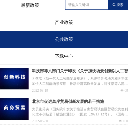
最新政策
끠
搜索
产业政策
公共政策
下载中心
科技部等六部门关于印发《关于加快场景创新以人工智
能高水平应用促进经济高质量发展的指导意见》的通知
为落实《新一代人工智能发展规划》，系统指导各地方和各主体
加快人工智能场景应用，推动经济高质量发展，科技部等六部门
关于印发《关于加快场景创新以人工智能高水平应用促进经济高
2022-08-19
넶
69
质量发展的指导意见》的通知
北京市促进离岸贸易创新发展的若干措施
为贯彻落实《国务院印发关于推进自由贸易试验区贸易投资便利
化改革创新若干措施的通知》（国发〔2021〕12号）、《国务院
办公厅关于加快发展外贸新业态新模式的意见》（国办发
2022-06-30
넶
100
〔2021〕24号）、《国务院办公厅关于做好跨周期调节进一步稳