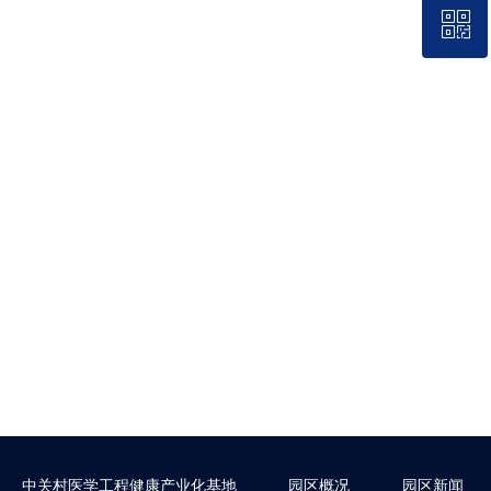
ꀥ
QQ客服
微信二维码
中关村医学工程健康产业化基地
园区概况
园区新闻